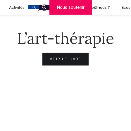
SAR-CAN
Nous soutenir
Activités
Qui sommes-nous ?
🌐
Ecos
(Club A-MCA)
L’art-thérapie
VOIR LE LIVRE