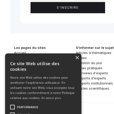
Les pages du sites
S'informer sur le sujet
Accueil
Articles à thématiques
×
Qui sommes-nous ?
Brèves
Ce site Web utilise des
SAR-CAN
Question du jour
Activités
Fiches pratiques
cookies
S'informer
Interviews d'experts
Notre site Web utilise des cookies pour
Écosystème
Rapports d'experts
améliorer l'expérience utilisateur. En
Nos réseaux
Rapports institutionnels
utilisant notre site Web, vous acceptez tous
Articles scientifiques
les cookies conformément à notre Politique
relative aux cookies.
En savoir plus
PERFORMANCE