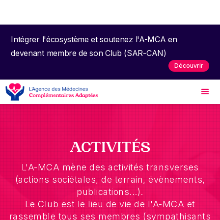
Intégrer l'écosystème et soutenez l'A-MCA en
devenant membre de son Club (SAR-CAN)
Découvrir
ACTIVITÉS
L'A-MCA mène des activités transverses
(actions sociétales, de terrain, évènements,
publications...).
Le Club est le lieu de vie de l'A-MCA et
rassemble tous ses membres (sympathisants