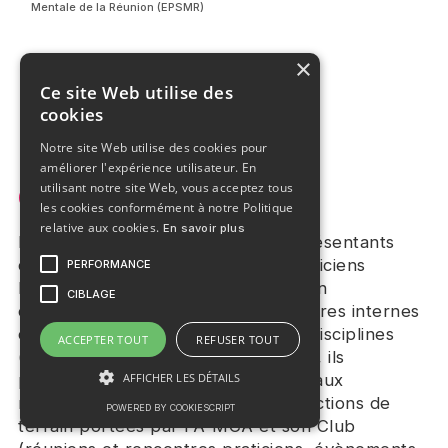
Mentale de la Réunion (EPSMR)
×
Ce site Web utilise des
cookies
Notre site Web utilise des cookies pour
améliorer l'expérience utilisateur. En
utilisant notre site Web, vous acceptez tous
Collégiale
les cookies conformément à notre Politique
relative aux cookies.
En savoir plus
La collégiale est composée de représentants
d'organisations praticiens et de praticiens
PERFORMANCE
hautement qualifiés impliqués au sein
CIBLAGE
d'organisations de praticiens. Membres internes
de l'A-MCA et issus de différentes disciplines
ACCEPTER TOUT
REFUSER TOUT
(sports, sophrologie, réflexologie...), ils
participent tout au long de l'année aux
AFFICHER LES DÉTAILS
réflexions professionnelles et aux actions de
POWERED BY COOKIESCRIPT
terrain portées par l'A-MCA et son Club