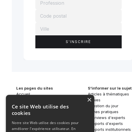
Les pages du sites
S'informer sur le sujet
Accueil
Articles à thématiques
×
Qui sommes-nous ?
Brèves
Ce site Web utilise des
SAR-CAN
Question du jour
Activités
Fiches pratiques
cookies
S'informer
Interviews d'experts
Notre site Web utilise des cookies pour
Écosystème
Rapports d'experts
améliorer l'expérience utilisateur. En
Nos réseaux
Rapports institutionnels