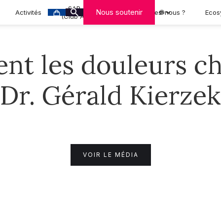
SAR-CAN
Nous soutenir
Activités
Qui sommes-nous ?
🌐
Ecos
(Club A-MCA)
nt les douleurs ch
Dr. Gérald Kierzek
VOIR LE MÉDIA