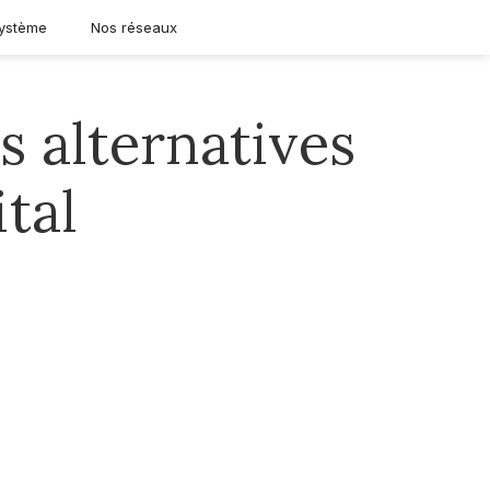
ystème
Nos réseaux
 alternatives
ital