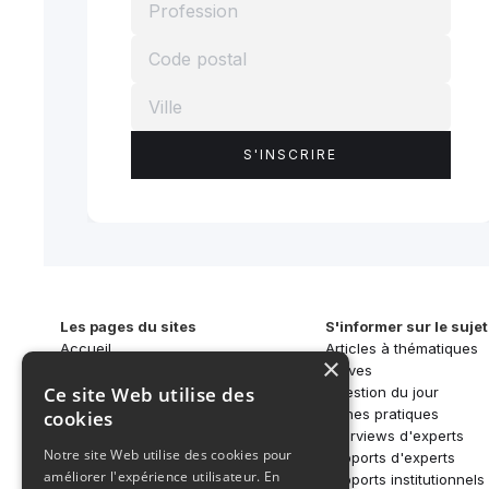
Les pages du sites
S'informer sur le sujet
Accueil
Articles à thématiques
×
Qui sommes-nous ?
Brèves
Ce site Web utilise des
SAR-CAN
Question du jour
Activités
Fiches pratiques
cookies
S'informer
Interviews d'experts
Notre site Web utilise des cookies pour
Écosystème
Rapports d'experts
améliorer l'expérience utilisateur. En
Nos réseaux
Rapports institutionnels