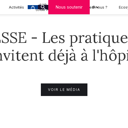
SAR-CAN
Nous soutenir
Activités
Qui sommes-nous ?
🌐
Ecos
(Club A-MCA)
SE - Les pratiques
nvitent déjà à l'hôp
VOIR LE MÉDIA