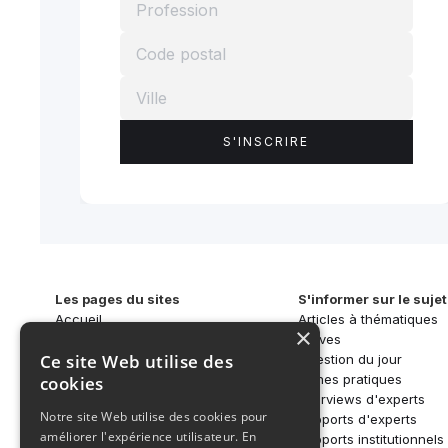
Les pages du sites
S'informer sur le sujet
Accueil
Articles à thématiques
×
Qui sommes-nous ?
Brèves
Ce site Web utilise des
SAR-CAN
Question du jour
Activités
Fiches pratiques
cookies
S'informer
Interviews d'experts
Notre site Web utilise des cookies pour
Écosystème
Rapports d'experts
améliorer l'expérience utilisateur. En
Nos réseaux
Rapports institutionnels