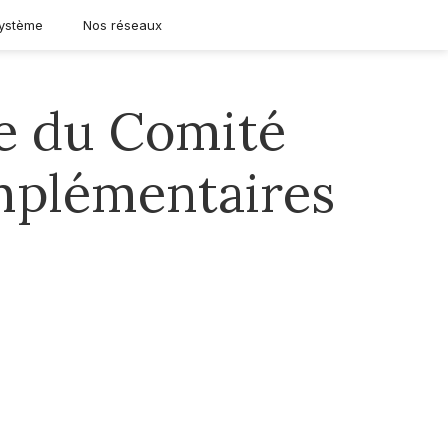
ystème
Nos réseaux
e du Comité
omplémentaires