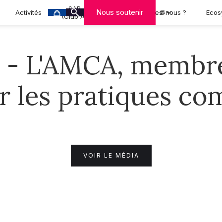
SAR-CAN
Nous soutenir
Activités
Qui sommes-nous ?
🌐
Ecos
(Club A-MCA)
u - L'AMCA, membr
ur les pratiques c
VOIR LE MÉDIA