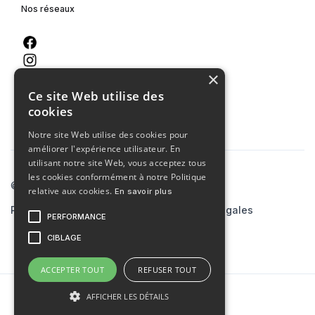
Nos réseaux
×
Ce site Web utilise des
cookies
Notre site Web utilise des cookies pour
améliorer l'expérience utilisateur. En
utilisant notre site Web, vous acceptez tous
les cookies conformément à notre Politique
© 2023 Agence MCA
relative aux cookies.
En savoir plus
Politiques de confidentialité
Mentions légales
PERFORMANCE
Site créé par
skiaaa.studio
CIBLAGE
ACCEPTER TOUT
REFUSER TOUT
AFFICHER LES DÉTAILS