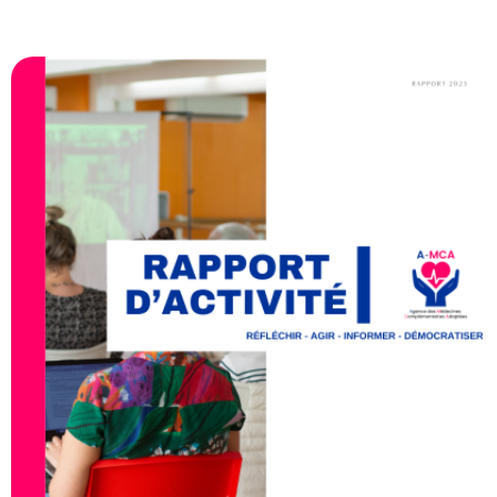
2023 : L’A-MCA SUR TOUS LES
FRONTS
L’année 2023 a été riche en activités diverses
et variées pour l’AMCA. Retour non exhaustif
sur certaines d’entre elles.
Lieu :
Date de publication / évènement :
1/1/24
Catégorie :
Actions A-MCA