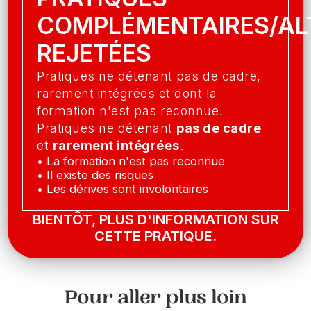
COMPLÉMENTAIRES/AL
REJETÉES
Pratiques ne détenant pas de cadre,
rarement intégrées et dont la
formation n'est pas reconnue.
Pratiques ne détenant
pas de cadre
et
rarement intégrées
.
• La formation n'est pas reconnue
• Il existe des risques
• Les dérives sont involontaires
BIENTÔT, PLUS D'INFORMATION SUR
CETTE PRATIQUE.
Pour aller plus loin