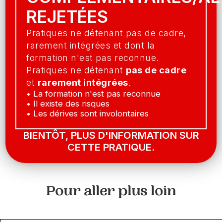
REJETÉES
Pratiques ne détenant pas de cadre,
rarement intégrées et dont la
formation n'est pas reconnue.
Pratiques ne détenant
pas de cadre
et
rarement intégrées
.
• La formation n'est pas reconnue
• Il existe des risques
• Les dérives sont involontaires
BIENTÔT, PLUS D'INFORMATION SUR
CETTE PRATIQUE.
Pour aller plus loin