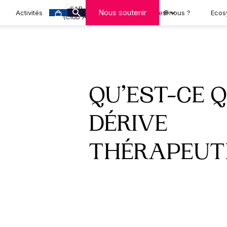
SAR-CAN
Nous soutenir
Activités
Qui sommes-nous ?
🌐
Ecos
(Club A-MCA)
QU’EST-CE 
DÉRIVE
THÉRAPEUTI