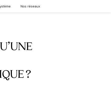
ystème
Nos réseaux
QU’UNE
QUE ?