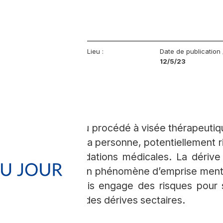
Lieu :
Date de publication
12/5/23
tique est un acte ou procédé à visée thérapeuti
ée à la situation de la personne, potentiellement 
ontre des recommandations médicales. La dérive
s nécessairement un phénomène d’emprise menta
iberté de choix, mais engage des risques pour 
et peut conduire à des dérives sectaires.