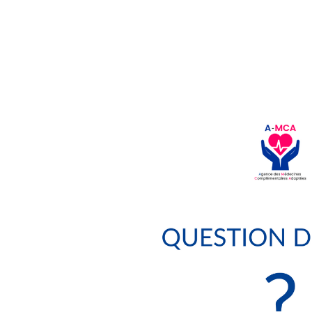
La dérive thérapeu
la science, inadapt
et allant à l’enc
MCA n’implique pa
qui conserve sa l
psychique, sociale 