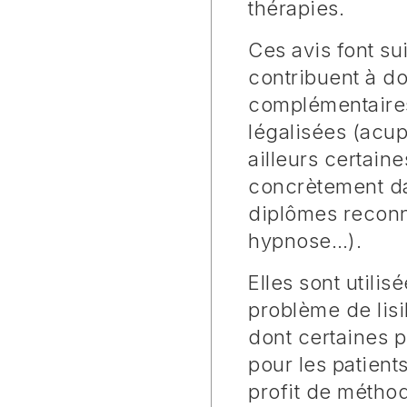
thérapies.
Ces avis font su
contribuent à d
complémentaires
légalisées (acup
ailleurs certai
concrètement dan
diplômes reconnu
hypnose…).
Elles sont utilis
problème de lisi
dont certaines 
pour les patient
profit de métho