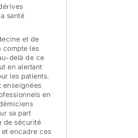
dérives
la santé
ecine et de
 compte les
 au-delà de ce
t en alertant
r les patients.
t enseignées
rofessionnels en
cadémiciens
ur sa part
 de sécurité
 et encadre ces