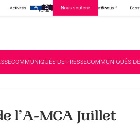
SAR-CAN
Nous soutenir
Activités
Qui sommes-nous ?
🌐
Ecos
(Club A-MCA)
ESSE
COMMUNIQUÉS DE PRESSE
COMMUNIQUÉS DE
de l’A-MCA Juillet