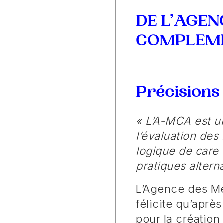
DE L’AGEN
COMPLEME
Précisions 
« L’A-MCA est une
l’évaluation de
logique de care 
pratiques alterna
L’Agence des Mé
félicite qu’aprè
pour la créatio