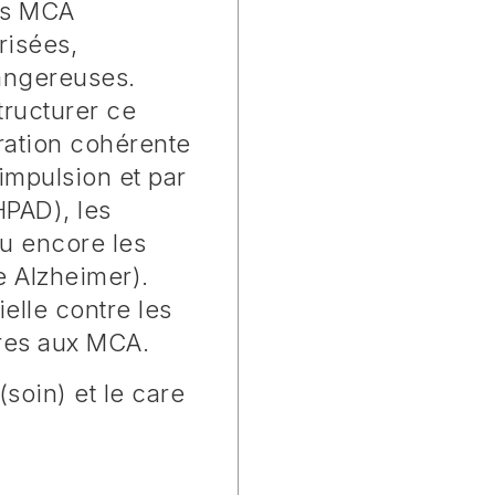
des MCA
risées,
angereuses.
tructurer ce
gration cohérente
impulsion et par
HPAD), les
ou encore les
e Alzheimer).
elle contre les
pres aux MCA.
(soin) et le care