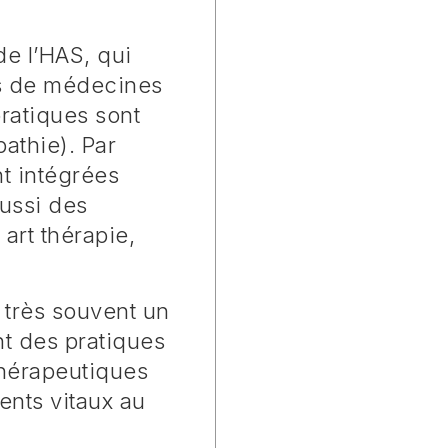
de l’HAS, qui
es de médecines
ratiques sont
athie). Par
t intégrées
aussi des
art thérapie,
t très souvent un
nt des pratiques
thérapeutiques
ents vitaux au