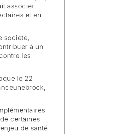
ait associer
ctaires et en
e société,
ontribuer à un
contre les
oque le 22
Vanceunebrock,
omplémentaires
 de certaines
 enjeu de santé