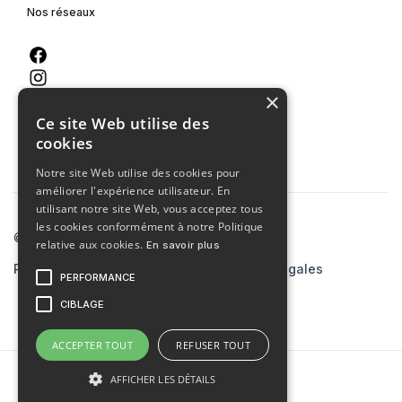
Nos réseaux
×
Ce site Web utilise des
cookies
Notre site Web utilise des cookies pour
améliorer l'expérience utilisateur. En
utilisant notre site Web, vous acceptez tous
les cookies conformément à notre Politique
© 2023 Agence MCA
relative aux cookies.
En savoir plus
Politiques de confidentialité
Mentions légales
PERFORMANCE
Site créé par
skiaaa.studio
CIBLAGE
ACCEPTER TOUT
REFUSER TOUT
AFFICHER LES DÉTAILS