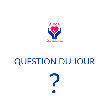
COMMENT ACCÉDER AUX
PRATIQUES
COMPLÉMENTAIRES ?
Lieu :
Date de publication / évènement :
12/5/23
Catégorie :
Ces pratiques sont principalement accessibles
en libéral.
Elles sont également déployées au sein