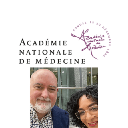
L’A-MCA AUDITIONNÉE PAR
L’ACADÉMIE DE MÉDECINE SUR
SON APPROCHE DES
PRATIQUES
COMPLÉMENTAIRES
Les représentants de l’A-MCA ont été
auditionnés le 26 septembre par des
membres de l’académie de médecine,
dans le cadre d’un groupe de travail visant
à « comprendre la place de l'irrationalité
dans le soin, pour mieux maîtriser ses
effets délétères ». L’occasion pour l’A-MCA