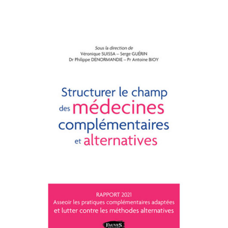
RAPPORT 2021 : LES
FONDEMENTS DE L'ACTIVITÉ
DE L'A-MCA
Le 8 avril 2021, l’A-MCA a remis la synthèse
de son rapport Asseoir les pratiques
complémentaires adaptées et lutter contre les
méthodes alternatives, au secrétaire d’Etat en
charge des Retraites et de la santé au travail,
Laurent PIETRASZEWSKI. Ce travail, qui pose
les fondements de l’Agence, dresse un état
des lieux sur la nécessaire structuration des
médecines complémentaires et alternatives et
propose des premiers éléments de réponses.