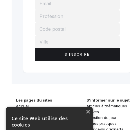
Les pages du sites
S'informer sur le sujet
Accueil
Articles à thématiques
×
Qui sommes-nous ?
Brèves
Ce site Web utilise des
SAR-CAN
Question du jour
Activités
Fiches pratiques
cookies
S'informer
Interviews d'experts