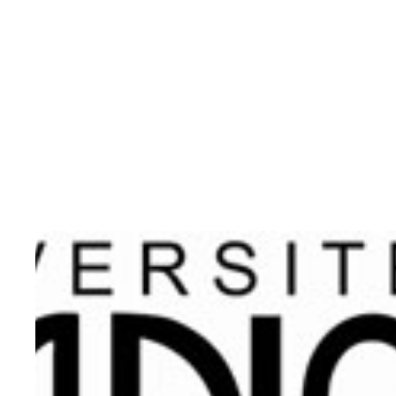
Sous la responsabilité scientifique du Pr Ma
SUISSA (Directrice Générale de l’A-MCA), ce
inclusives », de niveau Bac+4, a pour objecti
complémentaires (MCA), de plus en plus inté