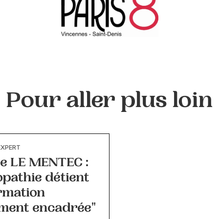
Pour aller plus loin
EXPERT
pe LE MENTEC :
opathie détient
rmation
ement encadrée"