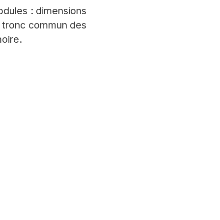
odules : dimensions
le tronc commun des
moire.