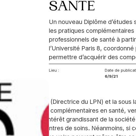
SANTÉ
Un nouveau Diplôme d’études su
les pratiques complémentaires 
professionnels de santé à partir
l’Université Paris 8, coordonné 
permettre d’acquérir des com
Lieu :
Date de publica
6/9/21
rie-Carmen Castillo (Directrice du LPN) et la sou
 DESU « pratiques complémentaires en santé, ver
f de répondre à l’intérêt grandissant de la sociét
grées dans les centres de soins. Néanmoins, si c