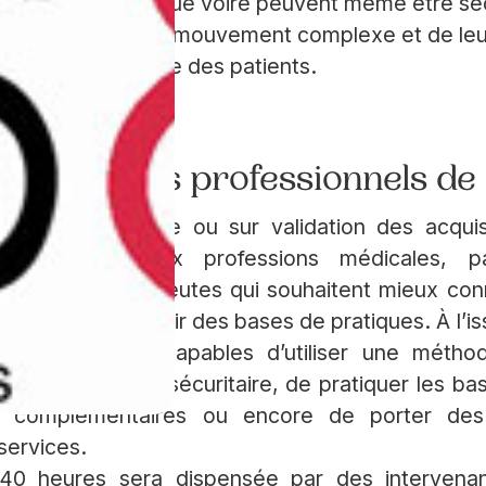
nt de vue scientifique voire peuvent même être se
actéristiques de ce mouvement complexe et de leu
t la qualité de vie des patients.
on pour les professionnels de
cessible sur titre ou sur validation des acqui
) s’adresse aux professions médicales, p
x psychothérapeutes qui souhaitent mieux conn
santé et acquérir des bases de pratiques. À l’is
ront notamment capables d’utiliser une méth
s dans un cadre sécuritaire, de pratiquer les bas
s complémentaires ou encore de porter des
services.
40 heures sera dispensée par des intervenan