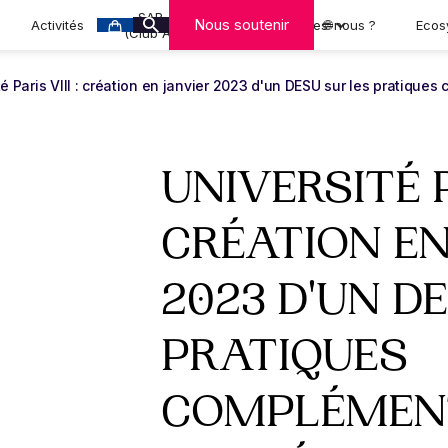
SAR-CAN
Nous soutenir
Activités
Qui sommes-nous ?
🌐
Ecos
(Club A-MCA)
té Paris VIII : création en janvier 2023 d'un DESU sur les pratique
UNIVERSITÉ PA
CRÉATION EN
2023 D'UN D
PRATIQUES
COMPLÉMENT