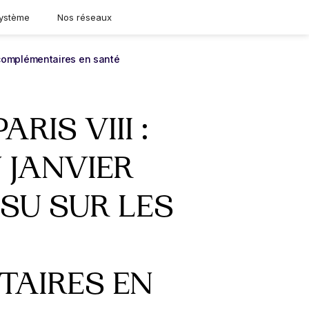
ystème
Nos réseaux
s complémentaires en santé
RIS VIII :
 JANVIER
ESU SUR LES
AIRES EN