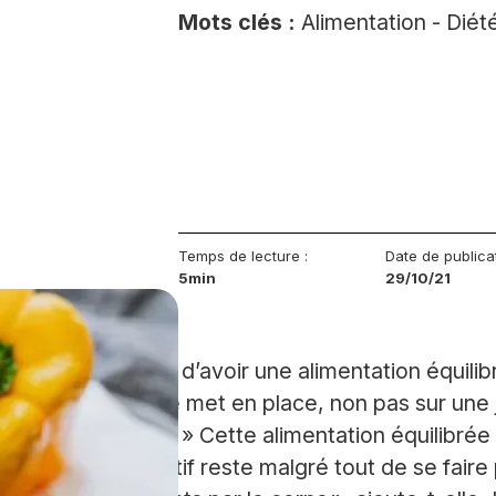
Mots clés :
Alimentation - Diété
Temps de lecture :
Date de publica
5min
29/10/21
no-diététiques afin d’avoir une alimentation équil
ier. Cet équilibre se met en place, non pas sur un
juster au fil des jours. » Cette alimentation équili
itiers. « L’objectif reste malgré tout de se faire 