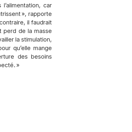
l’alimentation, car
rissent », rapporte
ntraire, il faudrait
et perd de la masse
iller la stimulation,
 pour qu’elle mange
verture des besoins
pecté. »