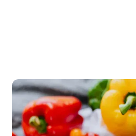
« Il est important de suivre des règles hygié
diététicienne en gériatrie, en milieu hospital
sur le mois. Il faut juste savoir réguler et a
légumes, de protéines ou encore de produits la