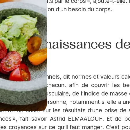
ilation des aliments par le corps », ajoute-t-elle
tre une manifestation d’un besoin du corps.
 des connaissances de
n
it besoins nutritionnels, dit normes et valeurs ca
tat de santé de chacun, afin de couvrir les b
, de la masse musculaire, de l’Indice de masse 
es de vie de la personne, notamment si elle a une
ible de se baser sur les résultats d’une prise d
nces », fait savoir Astrid ELMAALOUF. Et de pou
s croyances sur ce qu’il faut manger. C’est po