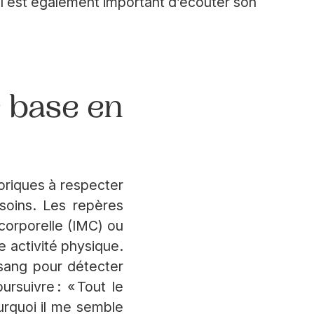
. Il est également important d’écouter son
 base en
loriques à respecter
esoins. Les repères
corporelle (IMC) ou
 activité physique.
e sang pour détecter
rsuivre : « Tout le
urquoi il me semble