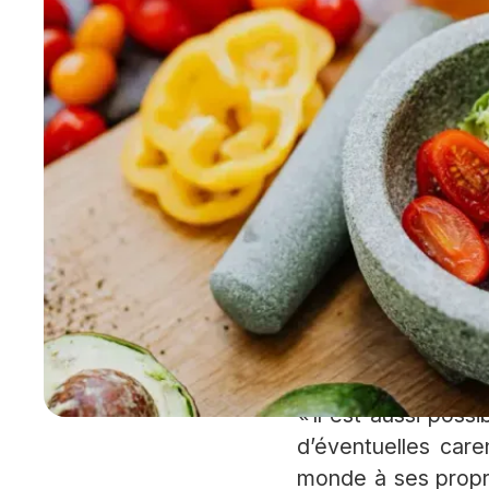
car cela peut contribuer à une meilleure assim
ressenti et ses envies, qui peuvent parfois ê
Détenir
nutritio
Bien entendu, qui d
en fonction de l’é
dépendent du poids
encore des habitud
« Il est aussi poss
d’éventuelles care
monde à ses propre