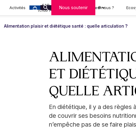
SAR-CAN
Nous soutenir
Activités
Qui sommes-nous ?
🌐
Ecos
(Club A-MCA)
Alimentation plaisir et diététique santé : quelle articulation ?
ALIMENTATIO
ET DIÉTÉTIQ
QUELLE ARTI
En diététique, il y a des règle
de couvrir ses besoins nutrition
n’empêche pas de se faire plais