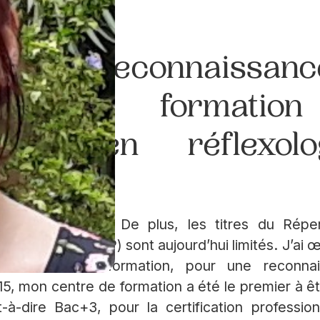
lle reconnaissanc
d’hui la formatio
cation en réflexo
e diplôme d’État. De plus, les titres du Réper
essionnelles (RNCP) sont aujourd’hui limités. J’ai 
mon centre de formation, pour une reconn
015, mon centre de formation a été le premier à 
-à-dire Bac+3, pour la certification professi