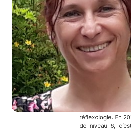
De que
aujour
certifi
France ?
Il n’existe pas d
certifications prof
l’existence de 
réflexologie. En 2
de niveau 6, c’est