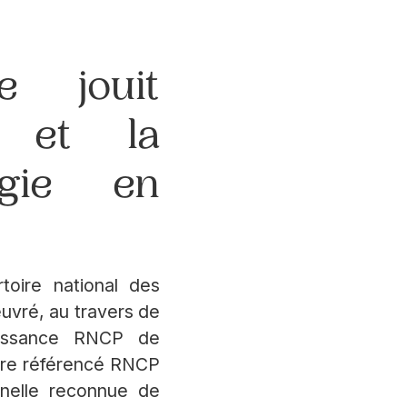
e jouit
n et la
logie en
toire national des
œuvré, au travers de
aissance RNCP de
être référencé RNCP
onnelle reconnue de