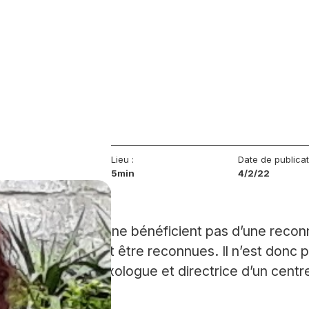
Lieu :
Date de publica
5min
4/2/22
ternatives (MCA) ne bénéficient pas d’une recon
ifications peuvent être reconnues. Il n’est donc p
, relaxologue-réflexologue et directrice d’un centr