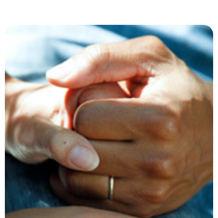
LA RÉFLEXOLOGIE, UNE
PRATIQUE ADAPTÉE POUR LES
PERSONNES TOUCHÉES PAR
UN CANCER
La réflexologie s'adresse à tous, y compris à
des personnes touchées par la maladie
comme le cancer, et ce, dans une démarche
complémentaire à la médecine, notamment
pour contribuer à la qualité de vie des
personnes. Elle vise à réduire le stress, à
soutenir la gestion émotionnelle et à agir sur
les effets secondaires des traitements en