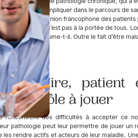
atient atteint d’une pathologie chronique, qui a e
 mais aussi de s’impliquer dans le parcours de sa
, président de l’Union francophone des patients 
ent partenaire n’est pas à la portée de tous. Lor
e violence, résume-t-il. Outre le fait d’être malad
 partenaire, patient 
er un rôle à jouer
ts rencontrent des difficultés à accepter ce no
eur pathologie peut leur permettre de jouer un r
de les rendre actifs et acteurs de leur maladie. U