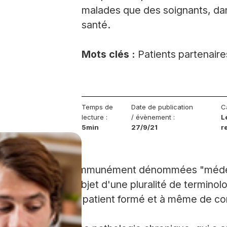
malades que des soignants, dan
santé.
Mots clés :
Patients partenaire
Temps de
Date de publication
C
lecture :
/ évènement :
L
5min
27/9/21
r
plémentaires" communément dénommées "médeci
partenaire" fait l'objet d'une pluralité de terminol
gne l'expertise d'un patient formé et à même de c