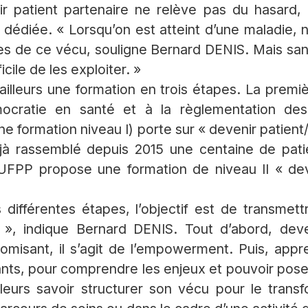
r patient partenaire ne relève pas du hasard, 
 dédiée. « Lorsqu’on est atteint d’une maladie,
es de ce vécu, souligne Bernard DENIS. Mais s
ficile de les exploiter. »
illeurs une formation en trois étapes. La premi
émocratie en santé et à la règlementation d
 formation niveau I) porte sur « devenir patient
jà rassemblé depuis 2015 une centaine de patie
’UFPP propose une formation de niveau II « dev
différentes étapes, l’objectif est de transmet
s », indique Bernard DENIS. Tout d’abord, deve
omisant, il s’agit de l’empowerment. Puis, app
nts, pour comprendre les enjeux et pouvoir pose
illeurs savoir structurer son vécu pour le tran