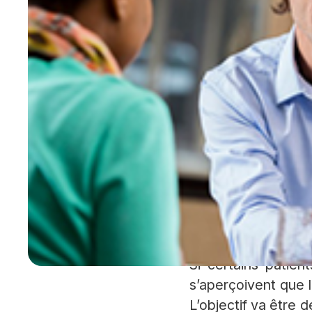
« Le patient partenaire se définit comme un p
participer activement à son parcours de soin,
avec les soignants », explique Bernard DENIS
Commission citoyenne de l’AMCA. Devenir pati
maladie chronique, « c’est souvent d’une grand
avec″ le reste de sa vie. »
Patient
s’accord
Si certains patien
s’aperçoivent que l
L’objectif va être 