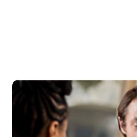
Tout comme le concept de "médecines com
médecines naturelles (...)", celui de "patient 
aidant). Dans tout les cas, le concept souli
lien avec les équipes soignantes.