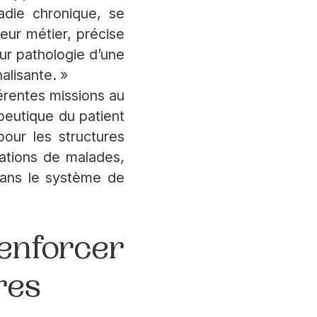
adie chronique, se
eur métier, précise
ur pathologie d’une
alisante. »
férentes missions au
peutique du patient
our les structures
iations de malades,
 dans le système de
enforcer
res