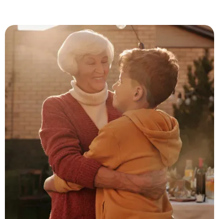
LE RC-MCA DÉPLOIE UN
PROGRAMME « PRÉVENTION
ET BIEN-ÊTRE »
INTERGÉNÉRATIONNEL
L’A-MCA
via
son Réseau citoyen (RC-MCA),
a répondu au mois de mai, à l’appel à projet
« Favoriser l’autonomie grâce au lien
intergénérationnel » de la Fondation OCIRP. La
convention, signée en décembre, est
l’occasion de déployer un programme
« prévention et bien-être » intergénérationnel.
Lieu :